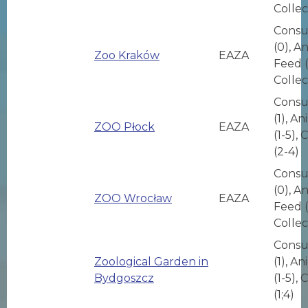
Collec
Consu
(0), A
Zoo Kraków
EAZA
Feed (
Collec
Consu
(1), A
ZOO Płock
EAZA
(1-5), 
(2-4)
Consu
(0), A
ZOO Wrocław
EAZA
Feed (
Collec
Consu
Zoological Garden in
(1), A
Bydgoszcz
(1-5), 
(1;4)