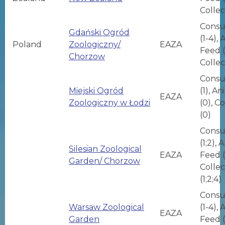
Collec
Consu
Gdański Ogród
(1-4),
Poland
Zoologiczny/
EAZA
Feed (1
Chorzow
Collec
Consu
Miejski Ogród
(1), A
EAZA
Zoologiczny w Łodzi
(0), C
(0)
Consu
(1;2), 
Silesian Zoological
EAZA
Feed (1
Garden/ Chorzow
Collec
(1;2;4)
Consu
Warsaw Zoological
(1-4),
EAZA
Garden
Feed (