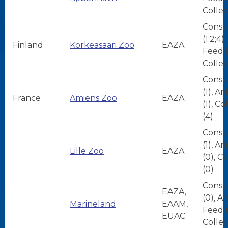
Collec
Consu
(1;2;4)
Finland
Korkeasaari Zoo
EAZA
Feed (1
Collec
Consu
(1), A
France
Amiens Zoo
EAZA
(1), Co
(4)
Consu
(1), A
Lille Zoo
EAZA
(0), C
(0)
Consu
EAZA,
(0), A
Marineland
EAAM,
Feed (
EUAC
Collec