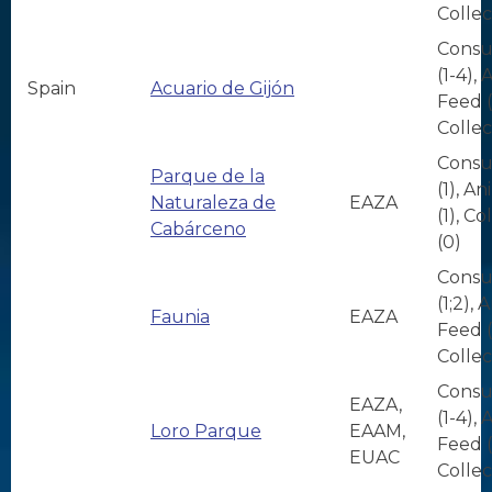
Collec
Consu
(1-4),
Spain
Acuario de Gijón
Feed (
Collec
Consu
Parque de la
(1), A
Naturaleza de
EAZA
(1), Co
Cabárceno
(0)
Consu
(1;2), 
Faunia
EAZA
Feed (1
Collec
Consu
EAZA,
(1-4),
Loro Parque
EAAM,
Feed (
EUAC
Collec