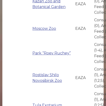
Kazan Zoo and
(0), A
EAZA
Botanical Garden
Feed (
Collec
Consu
(0), A
Moscow Zoo
EAZA
Feed (
Collec
Consu
(1-4),
Park “Roev Ruchey”
Feed (
Collec
Consu
Rostislav Shilo
(1), A
EAZA
Novosibirsk Zoo
(1;2;5),
Collec
Consu
(1), A
Tula Exotarium
(1;2;5),