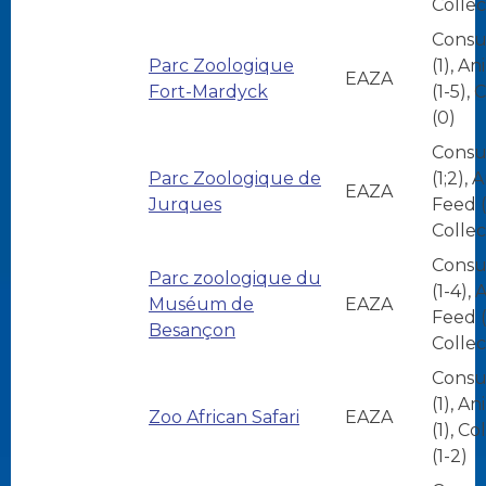
Collec
Consu
Parc Zoologique
(1), A
EAZA
Fort-Mardyck
(1-5), 
(0)
Consu
Parc Zoologique de
(1;2), 
EAZA
Jurques
Feed (
Collec
Consu
Parc zoologique du
(1-4),
Muséum de
EAZA
Feed (
Besançon
Collec
Consu
(1), A
Zoo African Safari
EAZA
(1), Co
(1-2)