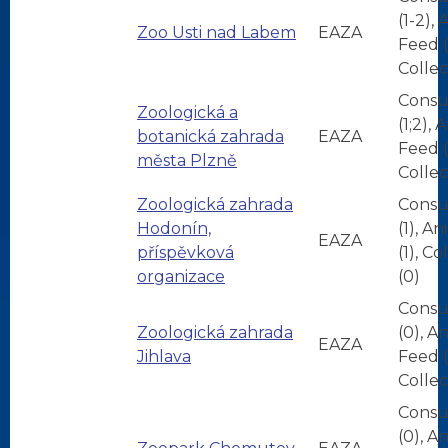
(1-2),
Zoo Usti nad Labem
EAZA
Feed (
Collec
Consu
Zoologická a
(1;2), 
botanická zahrada
EAZA
Feed (1
města Plzně
Collec
Zoologická zahrada
Consu
Hodonín,
(1), A
EAZA
příspěvková
(1), Co
organizace
(0)
Consu
Zoologická zahrada
(0), A
EAZA
Jihlava
Feed (
Collec
Consu
(0), A