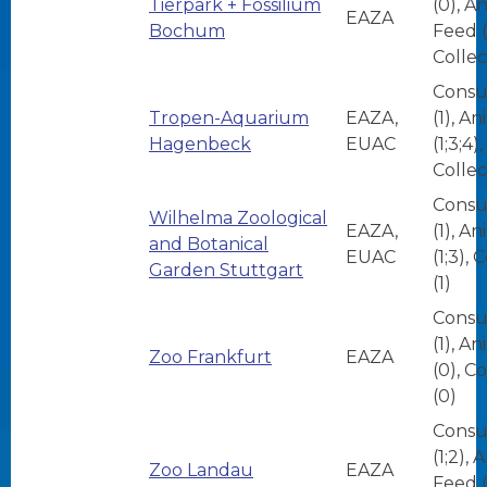
Tierpark + Fossilium
(0), A
EAZA
Bochum
Feed (
Collec
Consu
Tropen-Aquarium
EAZA,
(1), A
Hagenbeck
EUAC
(1;3;4),
Collec
Consu
Wilhelma Zoological
EAZA,
(1), A
and Botanical
EUAC
(1;3), 
Garden Stuttgart
(1)
Consu
(1), A
Zoo Frankfurt
EAZA
(0), C
(0)
Consu
(1;2), 
Zoo Landau
EAZA
Feed (1