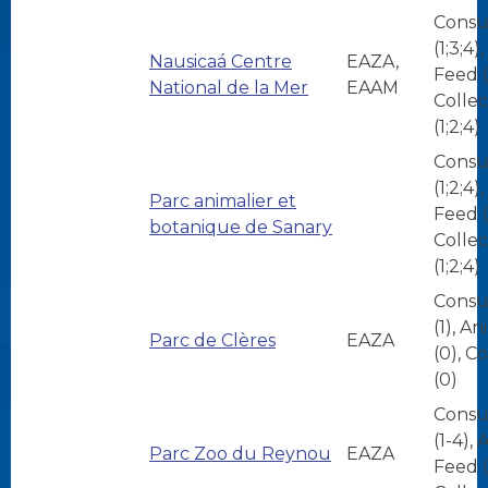
Consu
(1;3;4)
Nausicaá Centre
EAZA,
Feed (
National de la Mer
EAAM
Collec
(1;2;4)
Consu
(1;2;4)
Parc animalier et
Feed (
botanique de Sanary
Collec
(1;2;4)
Consu
(1), A
Parc de Clères
EAZA
(0), C
(0)
Consu
(1-4),
Parc Zoo du Reynou
EAZA
Feed (