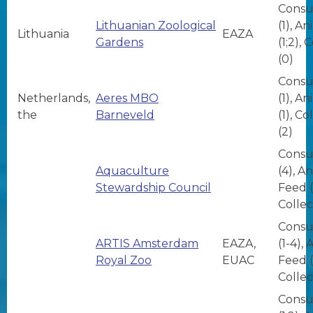
Consu
Lithuanian Zoological
(1), A
Lithuania
EAZA
Gardens
(1;2), 
(0)
Consu
Netherlands,
Aeres MBO
(1), A
the
Barneveld
(1), Co
(2)
Consu
Aquaculture
(4), A
Stewardship Council
Feed (
Collec
Consu
ARTIS Amsterdam
EAZA,
(1-4),
Royal Zoo
EUAC
Feed (
Collec
Consu