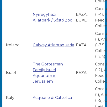
Collec
Consu
Nyíregyházi
EAZA,
(1-4),
Állatpark / Sóstó Zoo
EUAC
Feed (
Collec
Consu
(1), A
Ireland
Galway Atlantaquaria
EAZA
(1-3;5),
Collec
(1;2;4)
The Gottesman
Consu
Family Israel
(1;2), 
Israel
EAZA
Aquarium in
Feed (1
Jerusalem
Collec
Consu
(1), A
Italy
Acquario di Cattolica
(1-5), 
(1-4)