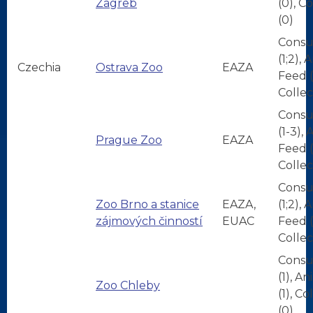
Zagreb
(0), C
(0)
Consu
(1;2), 
Czechia
Ostrava Zoo
EAZA
Feed (1
Collec
Consu
(1-3),
Prague Zoo
EAZA
Feed (1
Collec
Consu
Zoo Brno a stanice
EAZA,
(1;2), 
zájmových činností
EUAC
Feed (
Collec
Consu
(1), A
Zoo Chleby
(1), Co
(0)