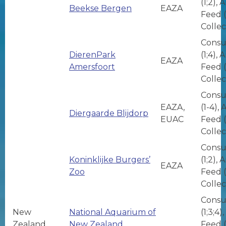
(1;2), 
Beekse Bergen
EAZA
Feed (1
Collec
Consu
DierenPark
(1;4), 
EAZA
Amersfoort
Feed (
Collec
Consu
EAZA,
(1-4),
Diergaarde Blijdorp
EUAC
Feed (
Collec
Consu
Koninklijke Burgers’
(1;2), 
EAZA
Zoo
Feed (
Collec
Consu
New
National Aquarium of
(1;3;4)
Zealand
New Zealand
Feed (