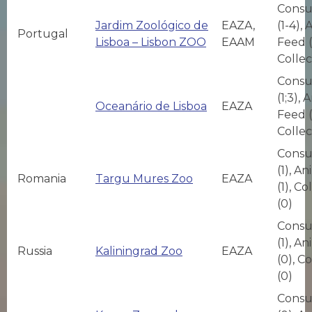
Consu
Jardim Zoológico de
EAZA,
(1-4),
Portugal
Lisboa – Lisbon ZOO
EAAM
Feed (
Collec
Consu
(1;3), 
Oceanário de Lisboa
EAZA
Feed (
Collec
Consu
(1), A
Romania
Targu Mures Zoo
EAZA
(1), Co
(0)
Consu
(1), A
Russia
Kaliningrad Zoo
EAZA
(0), C
(0)
Consu