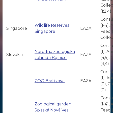
Collec
(1;2;4)
Consu
Wildlife Reserves
(1-4),
Singapore
EAZA
Singapore
Feed (
Collec
Consu
Národná zoologická
(1), A
Slovakia
EAZA
záhrada Bojnice
(4;5), 
(3;4)
Consu
(1), A
ZOO Bratislava
EAZA
(0), C
(0)
Consu
Zoological garden
(1-4),
Spišská Nová Ves
Feed (