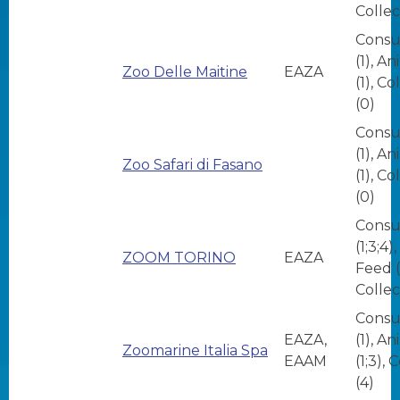
Collec
Consu
(1), A
Zoo Delle Maitine
EAZA
(1), Co
(0)
Consu
(1), A
Zoo Safari di Fasano
(1), Co
(0)
Consu
(1;3;4)
ZOOM TORINO
EAZA
Feed (
Collec
Consu
EAZA,
(1), A
Zoomarine Italia Spa
EAAM
(1;3), 
(4)