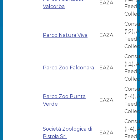
EAZA
Valcorba
Feed (
Collec
Consu
(1;2), 
Parco Natura Viva
EAZA
Feed (1
Collec
Consu
(1;2), 
Parco Zoo Falconara
EAZA
Feed (1
Collec
Consu
Parco Zoo Punta
(1-4),
EAZA
Verde
Feed (
Collec
Consu
Società Zoologica di
(1-4),
EAZA
Pistoia Srl
Feed (