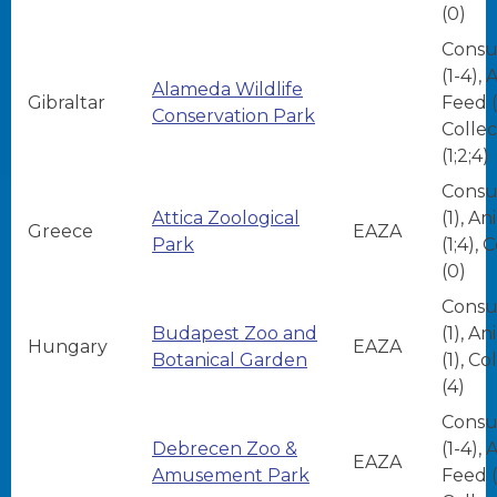
(0)
Consu
(1-4),
Alameda Wildlife
Gibraltar
Feed (
Conservation Park
Collec
(1;2;4)
Consu
Attica Zoological
(1), A
Greece
EAZA
Park
(1;4), 
(0)
Consu
Budapest Zoo and
(1), A
Hungary
EAZA
Botanical Garden
(1), Co
(4)
Consu
Debrecen Zoo &
(1-4),
EAZA
Amusement Park
Feed (