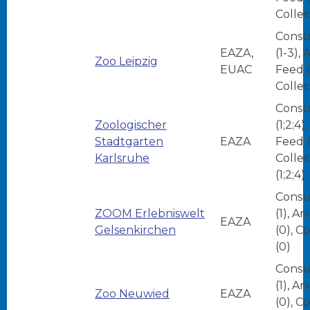
Collec
Consu
EAZA,
(1-3),
Zoo Leipzig
EUAC
Feed (
Collec
Consu
Zoologischer
(1;2;4)
Stadtgarten
EAZA
Feed (1
Karlsruhe
Collec
(1;2;4)
Consu
ZOOM Erlebniswelt
(1), A
EAZA
Gelsenkirchen
(0), C
(0)
Consu
(1), A
Zoo Neuwied
EAZA
(0), C