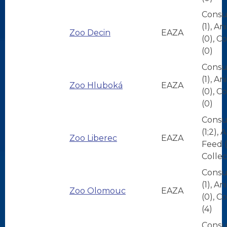
Consu
(1), A
Zoo Decin
EAZA
(0), C
(0)
Consu
(1), A
Zoo Hluboká
EAZA
(0), C
(0)
Consu
(1;2), 
Zoo Liberec
EAZA
Feed (1
Collec
Consu
(1), A
Zoo Olomouc
EAZA
(0), C
(4)
Consu