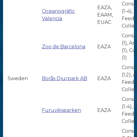
Consu
EAZA,
Oceanogràfic
(1-4),
EAAM,
Valencia
Feed (
EUAC
Collec
Consu
(1), A
Zoo de Barcelona
EAZA
(1), Co
(1)
Consu
(1;2), 
Sweden
Borås Djurpark AB
EAZA
Feed (1
Collec
Consu
(1-4),
Furuviksparken
EAZA
Feed (
Collec
Consu