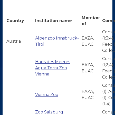
Member
Country
Institution name
Comm
of
Consu
Alpenzoo Innsbruck-
EAZA,
(1;3;4)
Austria
Tirol
EUAC
Feed (1
Collec
Consu
Haus des Meeres
EAZA,
(1;2;4)
Aqua Terra Zoo
EUAC
Feed (1
Vienna
Collec
Consu
EAZA,
(1), A
Vienna Zoo
EUAC
(1), Co
(1-4)
Zoo Salzburg
Consu