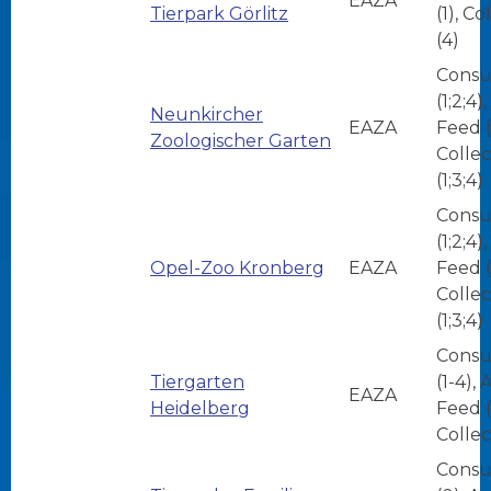
EAZA
Tierpark Görlitz
(1), Co
(4)
Consu
(1;2;4)
Neunkircher
EAZA
Feed (
Zoologischer Garten
Collec
(1;3;4)
Consu
(1;2;4)
Opel-Zoo Kronberg
EAZA
Feed (
Collec
(1;3;4)
Consu
Tiergarten
(1-4),
EAZA
Heidelberg
Feed (
Collec
Consu