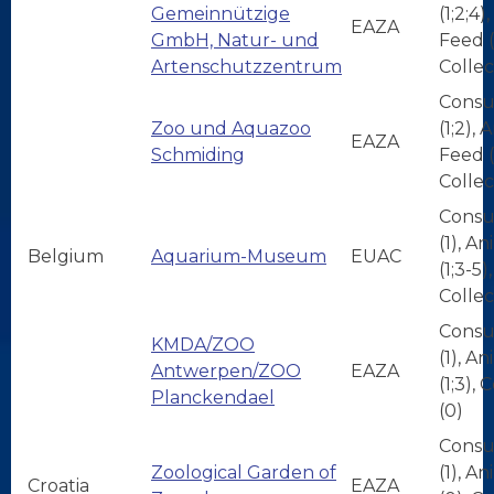
Gemeinnützige
(1;2;4)
EAZA
GmbH, Natur- und
Feed (
Artenschutzzentrum
Collec
Consu
Zoo und Aquazoo
(1;2), 
EAZA
Schmiding
Feed (1
Collec
Consu
(1), A
Belgium
Aquarium-Museum
EUAC
(1;3-5),
Collec
Consu
KMDA/ZOO
(1), A
Antwerpen/ZOO
EAZA
(1;3), 
Planckendael
(0)
Consu
Zoological Garden of
(1), A
Croatia
EAZA