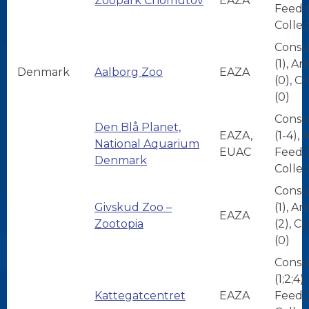
Zoopark Chomutov
EAZA
Feed (
Collec
Consu
(1), A
Denmark
Aalborg Zoo
EAZA
(0), C
(0)
Consu
Den Blå Planet,
EAZA,
(1-4),
National Aquarium
EUAC
Feed (
Denmark
Collec
Consu
Givskud Zoo –
(1), A
EAZA
Zootopia
(2), C
(0)
Consu
(1;2;4)
Kattegatcentret
EAZA
Feed (1