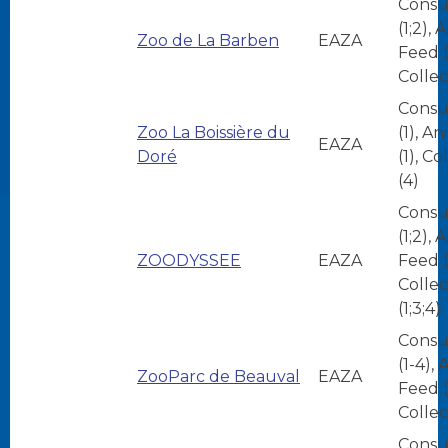
Consu
(1;2), 
Zoo de La Barben
EAZA
Feed (1
Collec
Consu
Zoo La Boissière du
(1), A
EAZA
Doré
(1), Co
(4)
Consu
(1;2), 
ZOODYSSEE
EAZA
Feed (1
Collec
(1;3;4)
Consu
(1-4),
ZooParc de Beauval
EAZA
Feed (
Collec
Consu