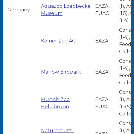
Aquazoo Loebbecke
EAZA,
(1), A
Germany
Museum
EUAC
(1;5), 
(1-4)
Consu
(1-4),
Kölner Zoo AG
EAZA
Feed (
Collec
Consu
(1-4),
Marlow Birdpark
EAZA
Feed (
Collec
Consu
Munich Zoo
EAZA,
(1), A
Hellabrunn
EUAC
(1;3;5),
Collec
Consu
Naturschutz-
(1), A