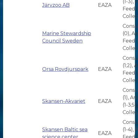
(1-3),
Järvzoo AB
EAZA
Feed (
Collec
Consu
Marine Stewardship
(0), A
Council Sweden
Feed (
Collec
Consu
(1;2), 
Orsa Rovdjurspark
EAZA
Feed (
Collec
Consu
(1), A
Skansen-Akvariet
EAZA
(1-3;5),
Collec
Consu
Skansen Baltic sea
(1-4),
EAZA
science center
Feed (